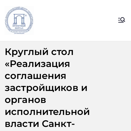
Перейти
к
содержимому
Ассоциация
Официальный сайт СРО
Ассоциации ЭАЦП «Проектный
ЭАЦП
портал»
Круглый стол
«Проектный
«Реализация
портал»
соглашения
застройщиков и
органов
исполнительной
власти Санкт-