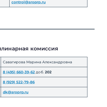
control@sroprp.ru
линарная комиссия
Савагирова Марина Александровна
8 (495) 660-39-62
доб.
202
8 (929) 522-79-86
dk@sroprp.ru