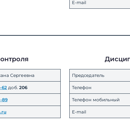
E-mail
контроля
Дисцип
ана Сергеевна
Председатель
9-62
доб.
206
Телефон
8-89
Телефон мобильный
.ru
E-mail