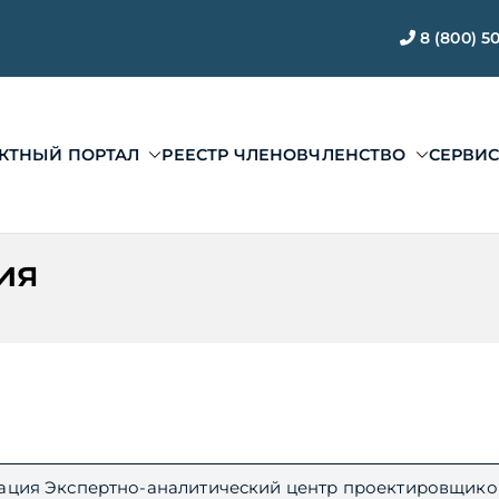
8 (800) 5
КТНЫЙ ПОРТАЛ
РЕЕСТР ЧЛЕНОВ
ЧЛЕНСТВО
СЕРВИ
ЭАЦП «Проектный по
ии ЭАЦП «Проектный портал»
ия
ация Экспертно-аналитический центр проектировщико