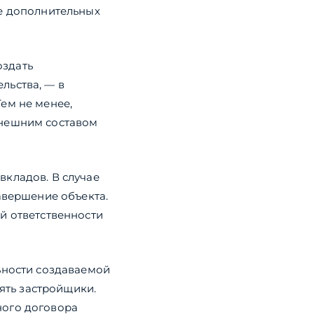
ке дополнительных
оздать
льства, — в
ем не менее,
ынешним составом
вкладов. В случае
авершение объекта.
й ответственности
ьности создаваемой
лять застройщики.
ного договора