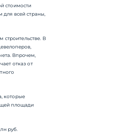
ой стоимости
м для всей страны,
 строительстве. В
девелоперов,
чета. Впрочем,
чает отказ от
ктного
а, которые
общей площади
млн руб.