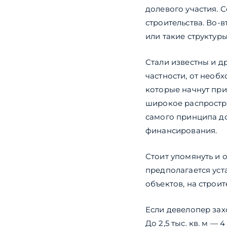
долевого участия. 
строительства. Во-
или такие структур
Стали известны и д
частности, от необ
которые начнут при
широкое распростран
самого принципа до
финансирования.
Стоит упомянуть и 
предполагается уст
объектов, на строи
Если девелопер захоч
До 2,5 тыс. кв. м — 4