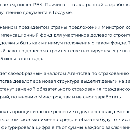
вается, пишет РБК. Причина — в экстренной разработ
у чтению документа в Госдуме.
ржанном президентом страны предложении Минстроя с
мпенсационный фонд для участников долевого строите
 должны быть как минимум положения о таком фонде. Т
ый закон о долевом строительстве планируется еще н
5 июня этого года.
ет своеобразным аналогом Агентства по страхованию 
тства девелопера новая структура выделит деньги на з
станут заменой обязательного страхования гражданско
рый, по мнению Минстроя, так и не смог заработать.
инять принципиальное решение о двух аспектах деятел
ых, о том, сколько именно средств обязаны будут отчис
 фигурировала цифра в 1% от суммы каждого заключен