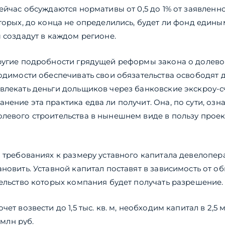
Сейчас обсуждаются нормативы от 0,5 до 1% от заявленн
вторых, до конца не определились, будет ли фонд едины
ы создадут в каждом регионе.
ругие подробности грядущей реформы закона о долевом
ходимости обеспечивать свои обязательства освободят 
влекать деньги дольщиков через банковские экскроу-с
ение эта практика едва ли получит. Она, по сути, озна
левого строительства в нынешнем виде в пользу прое
о требованиях к размеру уставного капитала девелопер
ановить. Уставной капитал поставят в зависимость от 
тельство которых компания будет получать разрешение.
ет возвести до 1,5 тыс. кв. м, необходим капитал в 2,5 
 млн руб.