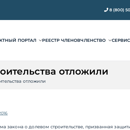
8 (800) 5
КТНЫЙ ПОРТАЛ
РЕЕСТР ЧЛЕНОВ
ЧЛЕНСТВО
СЕРВИ
ЭАЦП «Проектный по
ии ЭАЦП «Проектный портал»
оительства отложили
ительства отложили
2016
а закона о долевом строительстве, призванная защит