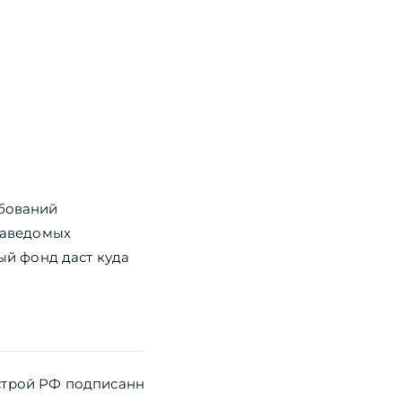
ебований
 заведомых
й фонд даст куда
трой РФ подписанн