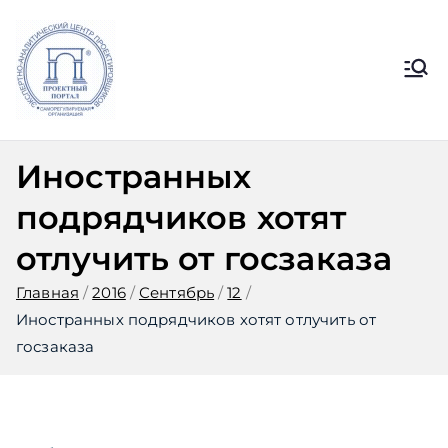
Перейти
к
содержимому
Ассоциация
Официальный сайт СРО
Ассоциации ЭАЦП «Проектный
ЭАЦП
портал»
Иностранных
«Проектный
подрядчиков хотят
портал»
отлучить от госзаказа
Главная
2016
Сентябрь
12
Иностранных подрядчиков хотят отлучить от
госзаказа