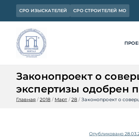
Перейти
СРО ИЗЫСКАТЕЛЕЙ
СРО СТРОИТЕЛЕЙ МО
к
содержимому
ПРОЕ
Ассоциация 
Официальный сайт СРО Ассоциац
Законопроект о совер
экспертизы одобрен 
Главная
2018
Март
28
Законопроект о совер
Опубликовано
28.03.