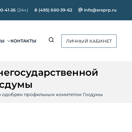
00-41-26
(24ч.)
8 (495) 660-39-62
info@sroprp.ru
СЫ
КОНТАКТЫ
ЛИЧНЫЙ КАБИНЕТ
ртал»
негосударственной
осдумы
зы одобрен профильным комитетом Госдумы