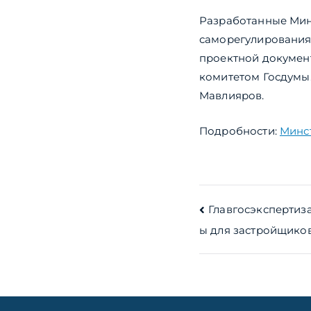
Разработанные Мин
саморегулирования
проектной докумен
комитетом Госдумы.
Мавлияров.
Подробности:
Минс
Навигац
Главгосэкспертиз
ы для застройщико
по
записям