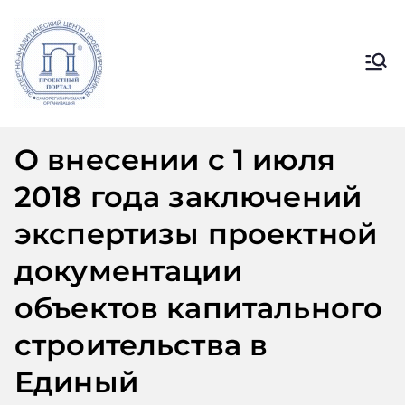
Перейти
к
содержимому
Ассоциация
Официальный сайт СРО
Ассоциации ЭАЦП «Проектный
ЭАЦП
портал»
О внесении с 1 июля
«Проектный
2018 года заключений
портал»
экспертизы проектной
документации
объектов капитального
строительства в
Единый