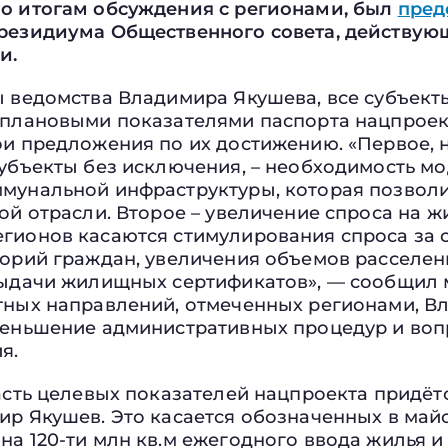
о итогам обсуждения с регионами, был
пред
резидиума Общественного совета, действую
и.
ы ведомства Владимира Якушева, все субъект
 плановыми показателями паспорта нацпроек
и предложения по их достижению. «Первое, н
субъекты без исключения, – необходимость м
мунальной инфраструктуры, которая позволи
ой отрасли. Второе – увеличение спроса на ж
гионов касаются стимулирования спроса за 
горий граждан, увеличения объемов расселен
выдачи жилищных сертификатов», — сообщил 
тных направлений, отмеченных регионами, В
меньшение административных процедур и во
я.
асть целевых показателей нацпроекта придёт
ир Якушев. Это касается обозначенных в май
а 120-ти млн кв.м ежегодного ввода жилья и