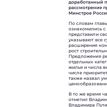
доработанный п
рассмотрение п
Минстрое Росси
По словам глав
ознакомились с
представили сво
указывают все 
расширения ком
рост строительн
Предложения ре
отдельных кате
жилья и числа 
числе приорите
также назвал у
ценообразовани
В то же время ч
отметил Владим
Владимира Путин