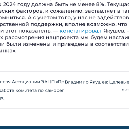
 к 2024 году должна быть не менее 8%. Текущ
ких факторов, к сожалению, заставляет в та
мниться. А с учетом того, у нас не задейство
арственной поддержки, вполне возможно, что
и этот показатель, —
констатировал
Якушев. 
х рассмотрения нацпроекта мы будем настаив
ли были изменены и приведены в соответстви
ынка».
ия
ителя Ассоциации ЭАЦП «Пр
Владимир Якушев: Целевые
ек
работе комитета по саморег
З.