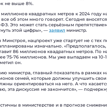
ок не выше 8%.
 миллионов квадратных метров к 2024 году н
 все об этом много говорят. Сегодня вносятс
-ФЗ. Это может стать серьёзным препятствием
гнуть этой цифры», —
заявил
министр.
 Минстроя, нацпроект уже стартует не с тех п
планированы изначально. «Предполагалось, ч
ставит 86 миллионов квадратных метров. По 
лее 75-76 миллионов. Мы уже выпадаем на 10-1
тметил он.
ию министра, главный показатель в рамках на
ллионов семей, которые должны улучшить св
лжны ориентироваться на него. А что касается
ю, эта дискуссия не закончится», — подчерк
истичны в министерстве и в прогнозе снижен