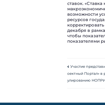
ставок. «Ставка
макроэкономичес
возможности усо
ресурсов госуд
корректировать 
декабря в рамка
чтобы показате
показателями р
Навигац
Участие представ
оектный Портал» в 
по
улированию НОПРИ
записям