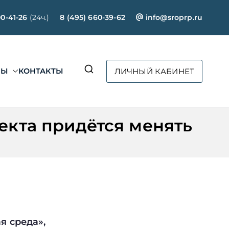
00-41-26
(24ч.)
8 (495) 660-39-62
info@sroprp.ru
СЫ
КОНТАКТЫ
ЛИЧНЫЙ КАБИНЕТ
ртал»
екта придётся менять
я среда»,