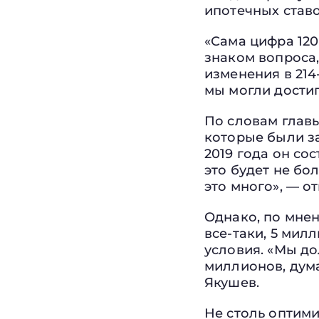
ипотечных став
«Сама цифра 120
знаком вопроса,
изменения в 214
мы могли дости
По словам главы
которые были за
2019 года он со
это будет не бо
это много», — о
Однако, по мнен
все-таки, 5 ми
условия. «Мы до
миллионов, дума
Якушев.
Не столь оптим