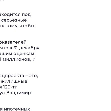
аходится под
я серьезные
 к тому, чтобы
оказателей,
то к 31 декабря
нашим оценкам,
1 миллионов, и
цпроекта – это,
ои жилищные
 120-ти
нул Владимир
ия ипотечных