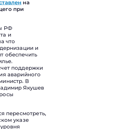
ставлен
на
щего при
ы РФ
та и
а что
одернизации и
т обеспечить
илье.
счет поддержки
ия аварийного
министр. В
ладимир Якушев
просы
ся пересмотреть,
ском указе
 уровня