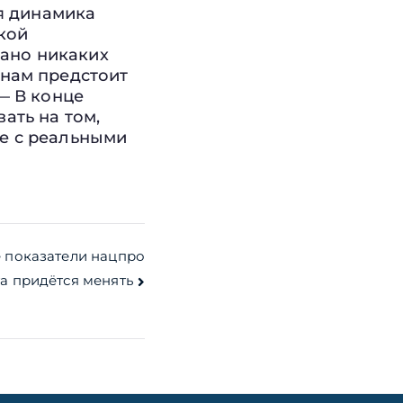
ая динамика
кой
вано никаких
 нам предстоит
— В конце
ать на том,
е с реальными
 показатели нацпро
та придётся менять