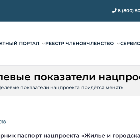
8 (800) 5
КТНЫЙ ПОРТАЛ
РЕЕСТР ЧЛЕНОВ
ЧЛЕНСТВО
СЕРВИ
ЭАЦП «Проектный по
ии ЭАЦП «Проектный портал»
евые показатели нацпро
елевые показатели нацпроекта придётся менять
018
рник паспорт нацпроекта «Жилье и городска