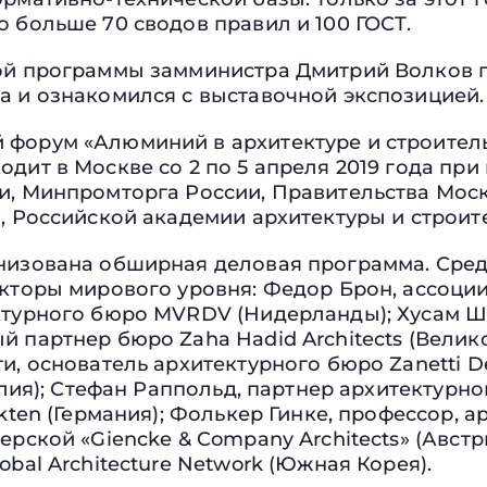
 больше 70 сводов правил и 100 ГОСТ.
ой программы замминистра Дмитрий Волков п
а и ознакомился с выставочной экспозицией.
форум «Алюминий в архитектуре и строительс
дит в Москве со 2 по 5 апреля 2019 года пр
и, Минпромторга России, Правительства Мос
, Российской академии архитектуры и строит
низована обширная деловая программа. Сре
екторы мирового уровня: Федор Брон, ассоц
ктурного бюро MVRDV (Нидерланды); Хусам Ш
 партнер бюро Zaha Hadid Architects (Велик
и, основатель архитектурного бюро Zanetti D
талия); Стефан Раппольд, партнер архитектурн
kten (Германия); Фолькер Гинке, профессор, а
ерской «Giencke & Company Architects» (Австри
obal Architecture Network (Южная Корея).