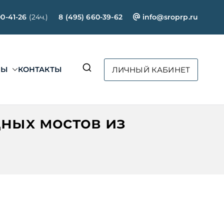
00-41-26
(24ч.)
8 (495) 660-39-62
info@sroprp.ru
СЫ
КОНТАКТЫ
ЛИЧНЫЙ КАБИНЕТ
ртал»
ных мостов из