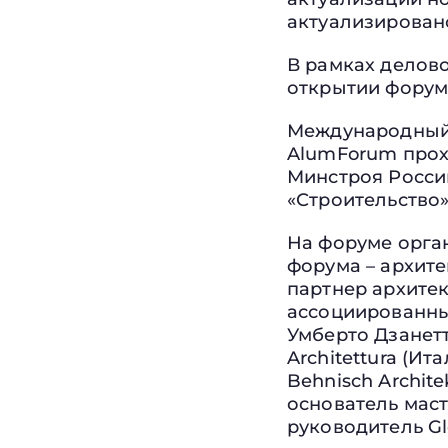
актуализировано
В рамках делов
открытии форум
Международный 
AlumForum прохо
Минстроя Росси
«Строительство»
На форуме орга
форума – архит
партнер архите
ассоциированный
Умберто Дзанетт
Architettura (И
Behnisch Archite
основатель маст
руководитель Gl