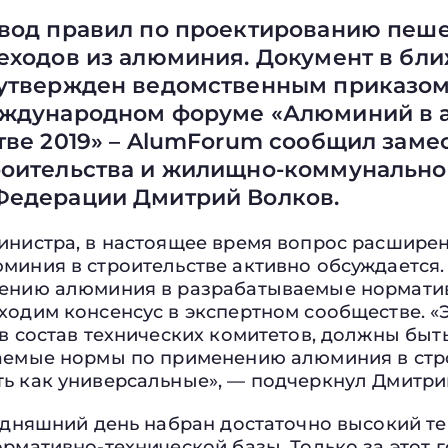
свод правил по проектированию пеш
реходов из алюминия. Документ в бл
 утвержден ведомственным приказом.
еждународном форуме «Алюминий в 
тве 2019» – AlumForum сообщил заме
роительства и жилищно-коммунально
Федерации Дмитрий Волков.
инистра, в настоящее время вопрос расшире
миния в строительстве активно обсуждается
ению алюминия в разрабатываемые нормати
ходим консенсус в экспертном сообществе. «
в состав технических комитетов, должны быть
аемые нормы по применению алюминия в стр
ь как универсальные», — подчеркнул Дмитри
годняшний день набран достаточно высокий т
рмативно-технической базы. Только за этот г