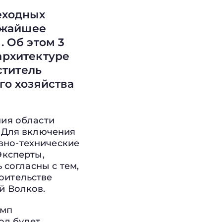
еходных
ижайшее
 Об этом 3
архитектуре
ститель
го хозяйства
ния области
. Для включения
вно-технические
Эксперты,
 согласны с тем,
оительстве
й Волков.
емп
од будет