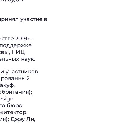
ринял участие в
тве 2019» –
и поддержке
квы, НИЦ
ельных наук.
ди участников
иированный
акуф,
обритания);
esign
ого бюро
рхитектор,
я); Джэу Ли,