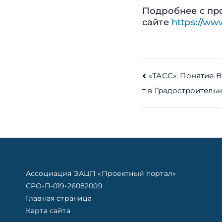
Подробнее с пр
сайте
https://ww
Навигац
«ТАСС»: Понятие 
т в Градостроитель
по
записям
Ассоциация ЭАЦП «Проектный портал»
СРО-П-019-26082009
Главная страница
Карта сайта