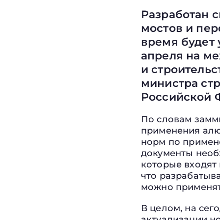
Разработан 
мостов и пе
время будет
апреля на м
и строительс
министра ст
Российской 
По словам замм
применения алю
норм по примен
документы необ
которые входят 
что разрабатыв
можно применят
В целом, на се
актуализации но