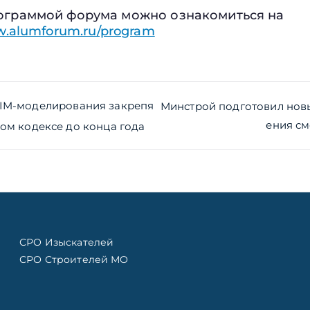
ограммой форума можно ознакомиться на
w.alumforum.ru/program
ия
BIM-моделирования закрепя
Минстрой подготовил нов
ения с
ном кодексе до конца года
СРО Изыскателей
СРО Строителей МО