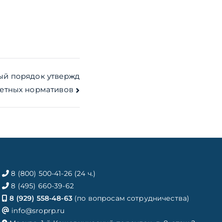
ый порядок утвержд
метных нормативов
8 (800) 500-41-26 (24 ч.)
8 (495) 660-39-62
8 (929) 558-48-63
(по вопросам сотрудничества)
info@sroprp.ru