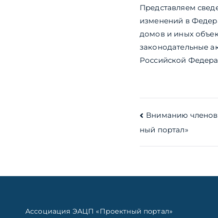
Представляем свед
изменений в Федера
домов и иных объе
законодательные а
Российской Федера
Навигац
Вниманию членов
ный портал»
по
записям
Ассоциация ЭАЦП «Проектный портал»