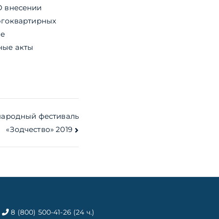
 внесении
огоквартирных
ые
ные акты
ународный фестиваль
«Зодчество» 2019
8 (800) 500-41-26 (24 ч.)