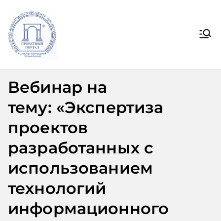
Перейти
к
содержимому
Ассоциация
Официальный сайт СРО
Ассоциации ЭАЦП «Проектный
ЭАЦП
портал»
Вебинар на
«Проектный
тему: «Экспертиза
портал»
проектов
разработанных с
использованием
технологий
информационного