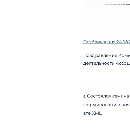
Опубликовано
24.08.
Поздравление Коми
деятельности Ассоц
Навигац
Состоялся семина
формированию пояс
по
ате XML
записям