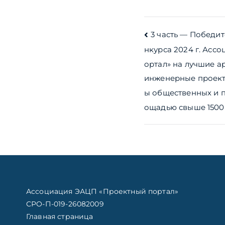
Навигац
3 часть — Победи
нкурса 2024 г. Асс
по
ортал» на лучшие а
записям
инженерные проект
ы общественных и 
ощадью свыше 1500 
Ассоциация ЭАЦП «Проектный портал»
СРО-П-019-26082009
Главная страница