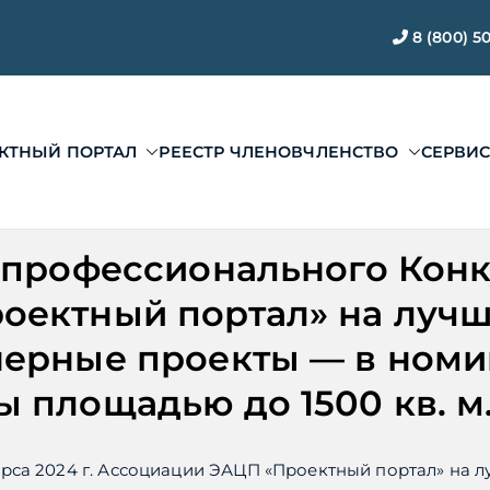
8 (800) 5
КТНЫЙ ПОРТАЛ
РЕЕСТР ЧЛЕНОВ
ЧЛЕНСТВО
СЕРВИ
ЭАЦП «Проектный по
ии ЭАЦП «Проектный портал»
 профессионального Конку
ектный портал» на лучш
нерные проекты — в ном
 площадью до 1500 кв. м
рса 2024 г. Ассоциации ЭАЦП «Проектный портал» на л