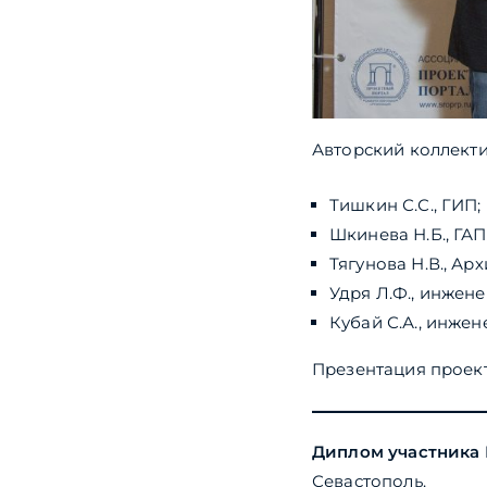
Авторский коллекти
Тишкин С.С., ГИП;
Шкинева Н.Б., ГАП
Тягунова Н.В., Арх
Удря Л.Ф., инжене
Кубай С.А., инжен
Презентация проек
Диплом участника 
Севастополь.