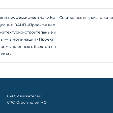
ия
тели профессионального Ко
Состоялась встреча реста
оциации ЭАЦП «Проектный п
рхитектурно-строительные и
ы — в номинации «Проект
промышленных объектов пл
кв.м.»
СРО Изыскателей
СРО Строителей МО