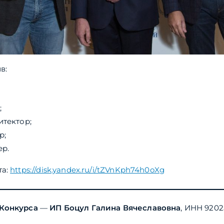
в:
;
итектор;
р;
ер.
та:
https://disk.yandex.ru/i/tZVnKph74h0oXg
Конкурса
—
ИП Боцул Галина Вячеславовна
, ИНН 92025