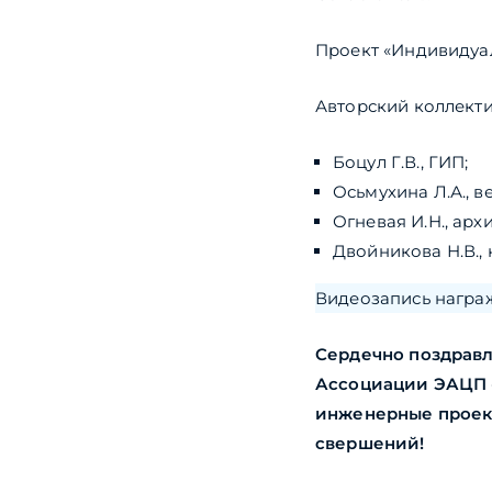
Проект «Индивидуал
Авторский коллекти
Боцул Г.В., ГИП;
Осьмухина Л.А., в
Огневая И.Н., арх
Двойникова Н.В., 
Видеозапись награ
Сердечно поздравл
Ассоциации ЭАЦП «
инженерные проек
свершений!