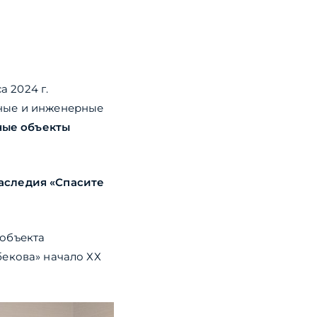
 2024 г.
ьные и инженерные
ные объекты
аследия «Спасите
 объекта
бекова» начало ХХ