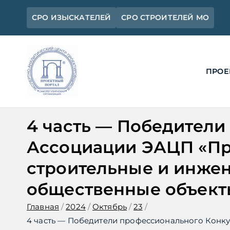
Перейти
СРО ИЗЫСКАТЕЛЕЙ
СРО СТРОИТЕЛЕЙ МО
к
содержимому
ПРОЕ
Ассоциация 
Официальный сайт СРО Ассоциац
4 часть — Победители
Ассоциации ЭАЦП «Про
строительные и инже
общественные объекты
Главная
2024
Октябрь
23
4 часть — Победители профессионального Конку