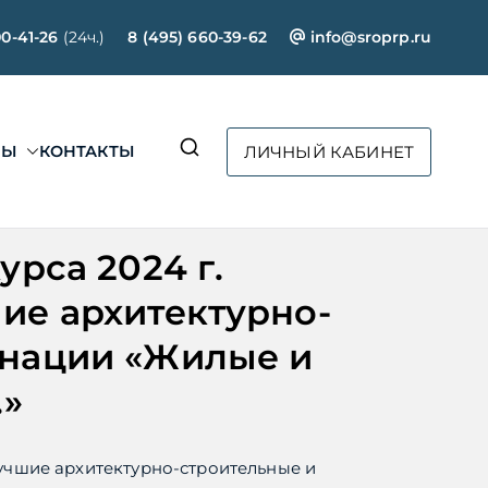
00-41-26
(24ч.)
8 (495) 660-39-62
info@sroprp.ru
СЫ
КОНТАКТЫ
ЛИЧНЫЙ КАБИНЕТ
ртал»
рса 2024 г.
ие архитектурно-
инации «Жилые и
.»
учшие архитектурно-строительные и