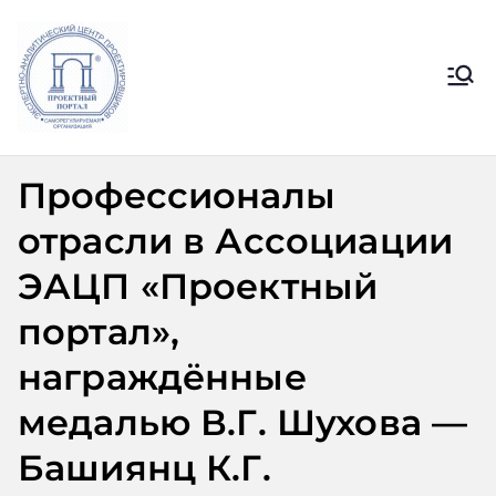
Перейти
к
содержимому
Ассоциация
Официальный сайт СРО
Ассоциации ЭАЦП «Проектный
ЭАЦП
портал»
Профессионалы
«Проектный
отрасли в Ассоциации
портал»
ЭАЦП «Проектный
портал»,
награждённые
медалью В.Г. Шухова —
Башиянц К.Г.