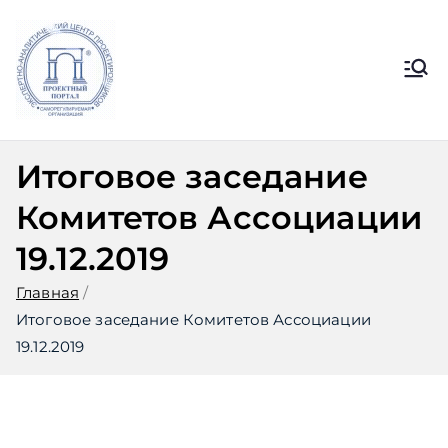
Перейти
к
содержимому
Ассоциация
Официальный сайт СРО
Ассоциации ЭАЦП «Проектный
ЭАЦП
портал»
Итоговое заседание
«Проектный
Комитетов Ассоциации
портал»
19.12.2019
Главная
Итоговое заседание Комитетов Ассоциации
19.12.2019