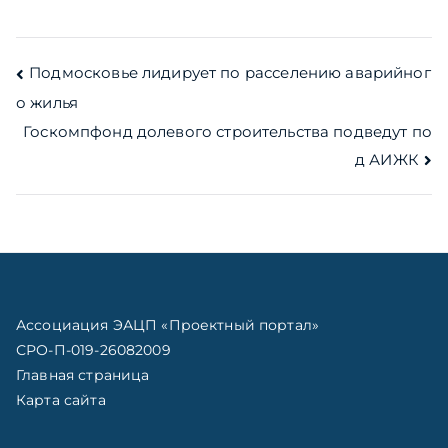
Навигация
Подмосковье лидирует по расселению аварийног
о жилья
по
Госкомпфонд долевого строительства подведут по
записям
д АИЖК
Ассоциация ЭАЦП «Проектный портал»
СРО-П-019-26082009
Главная страница
Карта сайта