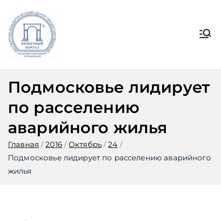
Перейти
к
содержимому
Ассоциация
Официальный сайт СРО
Ассоциации ЭАЦП «Проектный
ЭАЦП
портал»
Подмосковье лидирует
«Проектный
по расселению
портал»
аварийного жилья
Главная
2016
Октябрь
24
Подмосковье лидирует по расселению аварийного
жилья