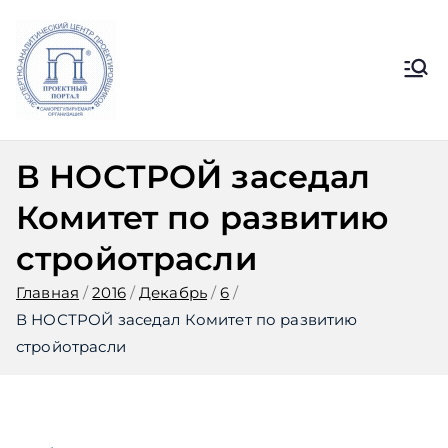
Перейти
к
содержимому
Ассоциация
Официальный сайт СРО
Ассоциации ЭАЦП «Проектный
ЭАЦП
портал»
В НОСТРОЙ заседал
«Проектный
Комитет по развитию
портал»
стройотрасли
Главная
2016
Декабрь
6
В НОСТРОЙ заседал Комитет по развитию
стройотрасли