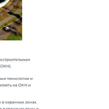
достроительным
(ОКН).
ные технологии и
влиять на ОКН и
 в охранных зонах.
х в границах зоны и