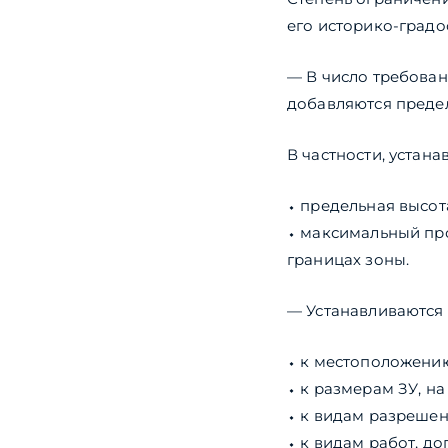
его историко-град
— В число требован
добавляются преде
В частности, устана
⬩ предельная высот
⬩ максимальный про
границах зоны.
— Устанавливаются 
⬩ к местоположению
⬩ к размерам ЗУ, на
⬩ к видам разрешен
⬩ к видам работ, до