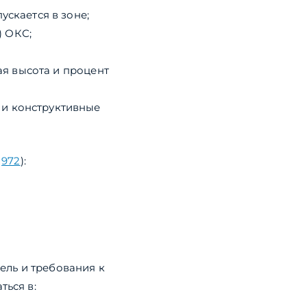
ускается в зоне;
) ОКС;
ная высота и процент
 и конструктивные
№
972
):
ель и требования к
ться в: