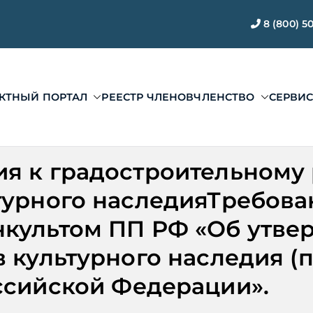
8 (800) 5
КТНЫЙ ПОРТАЛ
РЕЕСТР ЧЛЕНОВ
ЧЛЕНСТВО
СЕРВИ
ЭАЦП «Проектный по
ии ЭАЦП «Проектный портал»
я к градостроительному 
ьтурного наследияТребов
нкультом ПП РФ «Об утве
в культурного наследия (
ссийской Федерации».