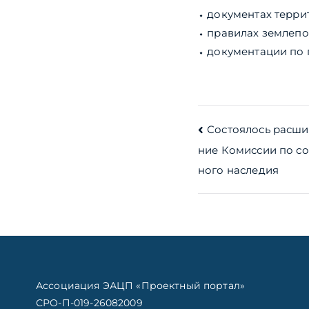
⬩ документах терри
⬩ правилах землепо
⬩ документации по 
Навигац
Состоялось расши
ние Комиссии по со
по
ного наследия
записям
Ассоциация ЭАЦП «Проектный портал»
СРО-П-019-26082009