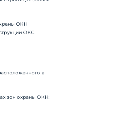
охраны ОКН
струкции ОКС.
 расположенного в
ах зон охраны ОКН: