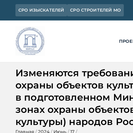
Перейти
СРО ИЗЫСКАТЕЛЕЙ
СРО СТРОИТЕЛЕЙ МО
к
содержимому
ПРОЕ
Ассоциация 
Официальный сайт СРО Ассоциац
Изменяются требовани
охраны объектов кул
в подготовленном Ми
зонах охраны объекто
культуры) народов Ро
Главная
2024
Июнь
17