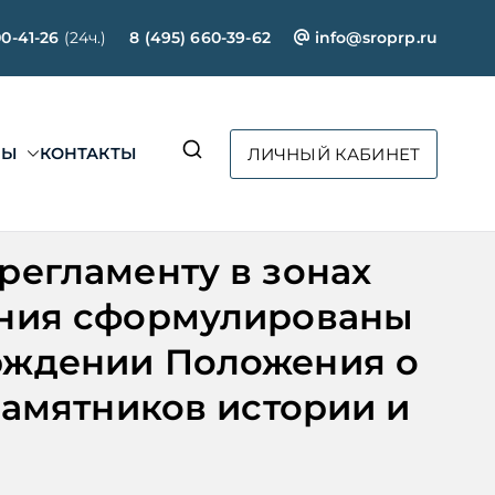
00-41-26
(24ч.)
8 (495) 660-39-62
info@sroprp.ru
СЫ
КОНТАКТЫ
ЛИЧНЫЙ КАБИНЕТ
ртал»
регламенту в зонах
ания сформулированы
рждении Положения о
памятников истории и