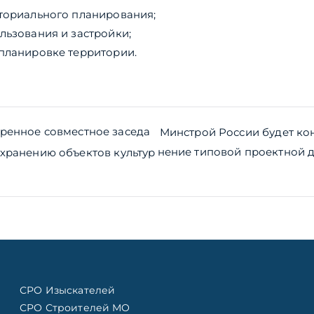
ториального планирования;
льзования и застройки;
планировке территории.
ия
ренное совместное заседа
Минстрой России будет ко
нение типовой проектной 
хранению объектов культур
СРО Изыскателей
СРО Строителей МО