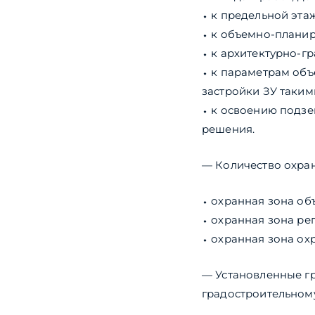
⬩ к предельной эта
⬩ к объемно-плани
⬩ к архитектурно-г
⬩ к параметрам объе
застройки ЗУ таким
⬩ к освоению подз
решения.
— Количество охранн
⬩ охранная зона об
⬩ охранная зона ре
⬩ охранная зона о
— Установленные г
градостроительному