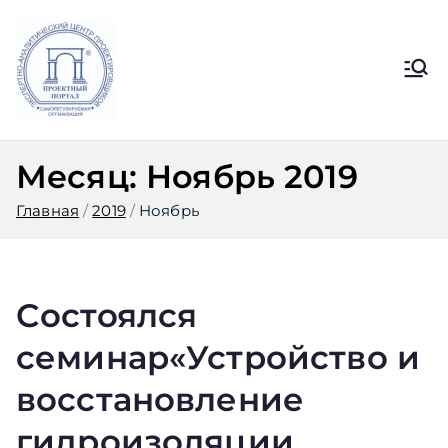
Перейти
к
содержимому
Ассоциация
Официальный сайт СРО
Ассоциации ЭАЦП «Проектный
ЭАЦП
портал»
Месяц:
Ноябрь 2019
«Проектный
Главная
2019
Ноябрь
портал»
Cостоялся
семинар«Устройство и
восстановление
гидроизоляции