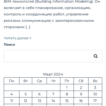
BIM-технологий (Building Information Modeling). Он
включает в себя планирование, организацию,
контроль и координацию работ, управление
рисками, коммуникацию с заинтересованными
сторонами […]
Читать далее
Поиск
Поиск
Март 2024
Пн
Вт
Ср
Чт
Пт
Сб
Вс
1
2
3
4
5
6
7
8
9
10
11
12
13
14
15
16
17