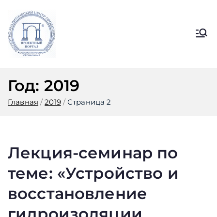
Перейти
к
содержимому
Ассоциация
Официальный сайт СРО
Ассоциации ЭАЦП «Проектный
ЭАЦП
портал»
Год:
2019
«Проектный
Главная
2019
Страница 2
портал»
Лекция-семинар по
теме: «Устройство и
восстановление
гидроизоляции