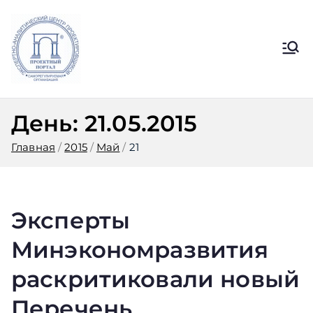
Перейти
к
содержимому
Ассоциация
Официальный сайт СРО
Ассоциации ЭАЦП «Проектный
ЭАЦП
портал»
День:
21.05.2015
«Проектный
Главная
2015
Май
21
портал»
Эксперты
Минэкономразвития
раскритиковали новый
Перечень