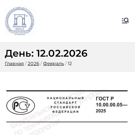
Перейти
к
содержимому
Ассоциация
Официальный сайт СРО
Ассоциации ЭАЦП «Проектный
ЭАЦП
портал»
День:
12.02.2026
«Проектный
Главная
2026
Февраль
12
портал»