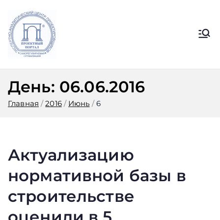
Перейти
к
содержимому
Ассоциация
Официальный сайт СРО
Ассоциации ЭАЦП «Проектный
ЭАЦП
портал»
День:
06.06.2016
«Проектный
Главная
2016
Июнь
6
портал»
Актуализацию
нормативной базы в
строительстве
оценили в 5