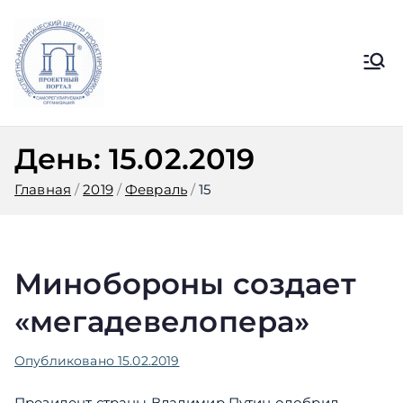
Перейти
к
содержимому
Ассоциация
Официальный сайт СРО
Ассоциации ЭАЦП «Проектный
ЭАЦП
портал»
День:
15.02.2019
«Проектный
Главная
2019
Февраль
15
портал»
Минобороны создает
«мегадевелопера»
Опубликовано
15.02.2019
Президент страны Владимир Путин одобрил